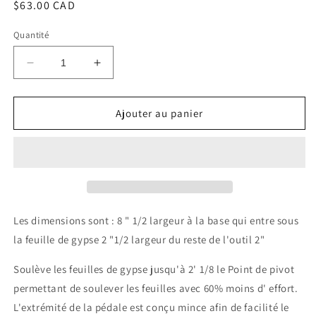
Prix
$63.00 CAD
habituel
Quantité
Réduire
Augmenter
la
la
quantité
quantité
de
de
Ajouter au panier
Pédale
Pédale
Ruff
Ruff
Gypse
Gypse
Les dimensions sont :
8 " 1/2 largeur à la base qui entre sous
la feuille de gypse 2 "1/2 largeur du reste de l'outil 2"
Soulève les feuilles de gypse jusqu'à 2' 1/8 le Point de pivot
permettant de soulever les feuilles avec 60% moins d' effort.
L'extrémité de la pédale est conçu mince afin de facilité le