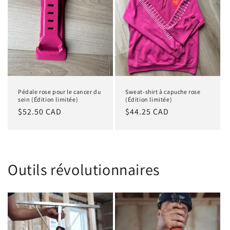
Pédale rose pour le cancer du
Sweat-shirt à capuche rose
sein (Édition limitée)
(Édition limitée)
Prix
$52.50 CAD
Prix
$44.25 CAD
habituel
habituel
Outils révolutionnaires