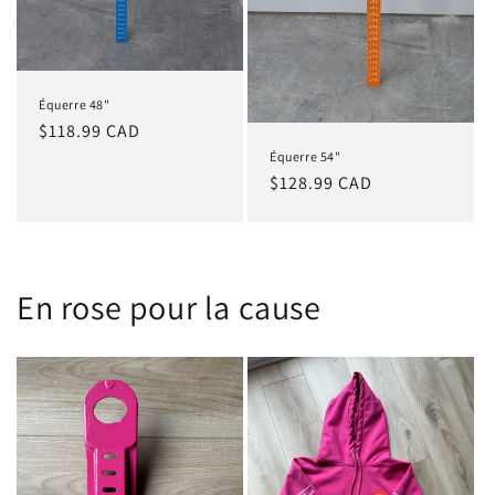
Équerre 48"
Prix
$118.99 CAD
habituel
Équerre 54"
Prix
$128.99 CAD
habituel
En rose pour la cause