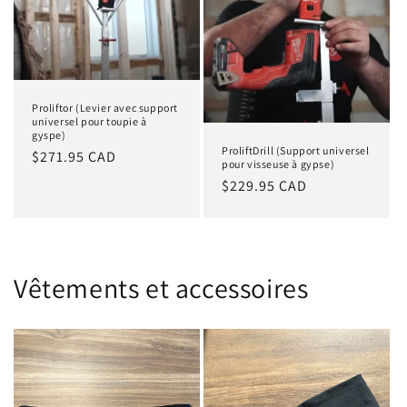
Proliftor (Levier avec support
universel pour toupie à
gyspe)
ProliftDrill (Support universel
Prix
$271.95 CAD
pour visseuse à gypse)
habituel
Prix
$229.95 CAD
habituel
Vêtements et accessoires