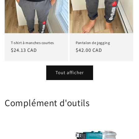
T-shirt à manches courtes
Pantalon de jogging
Prix
$24.13 CAD
Prix
$42.00 CAD
habituel
habituel
Tout afficher
Complément d'outils