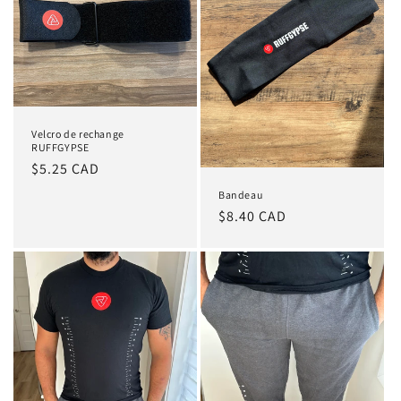
Velcro de rechange
RUFFGYPSE
Prix
$5.25 CAD
habituel
Bandeau
Prix
$8.40 CAD
habituel