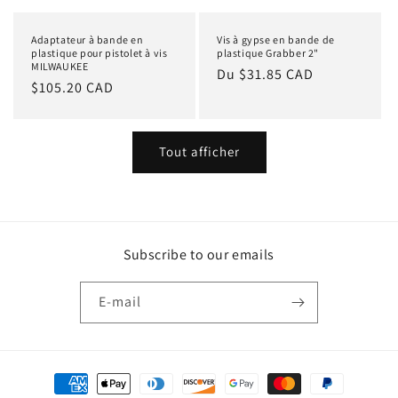
Adaptateur à bande en
Vis à gypse en bande de
plastique pour pistolet à vis
plastique Grabber 2"
MILWAUKEE
Prix
Du $31.85 CAD
Prix
$105.20 CAD
habituel
habituel
Tout afficher
Subscribe to our emails
E-mail
Moyens